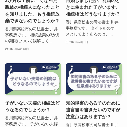
3か月以上前に亡くなった
再婚しましたが、前婚のと
親族の相続人になったこと
きに生まれた子がいます。
を知りました。もう相続放
相続権はどうなりますか？
棄できないのでしょうか？
香川県高松市の司法書士 川井
事務所です。 タイトルのケー
香川県高松市の司法書士 川井
スとしてよくあるのは、...
事務所です。 相続放棄の3か月
の期限について誤解して...
2022年4月5日
2022年4月13日
相続Q&A
相続Q&A
子がいない夫婦の相続はど
知的障害のある子のために
うなるのでしょうか？
遺言書を書きたいのですが
注意点はありますか？
香川県高松市の司法書士 川井
事務所です。 子がいない夫婦
香川県高松市の司法書士 川井