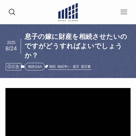
息子の嫁に財産を相続させたいの
2025
ですがどうすればよいでしょう
8/24
か？
広告
相続
相続争い
遺言
遺言書
相続Q&A