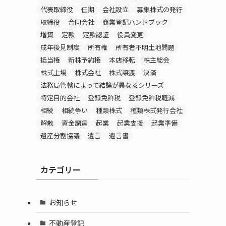
代表取締役
任期
会社設立
募集株式の発行
取締役
合同会社
商業登記ハンドブック
増資
定款
定款認証
役員変更
成年後見制度
所有権
所有者不明土地問題
抵当権
新株予約権
本店移転
株主総会
株式上場
株式会社
株式譲渡
決済
法務局管轄によって結論が異なるシリーズ
特定目的会社
登録免許税
登録免許税軽減
相続
相続争い
種類株式
種類株式発行会社
解散
資金調達
起業
起業支援
起業準備
遺産分割協議
遺言
遺言書
カテゴリー
お知らせ
不動産登記