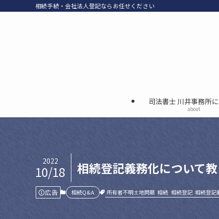
相続手続・会社法人登記ならお任せください
司法書士 川井事務所
about
2022
相続登記義務化について教
10/18
広告
所有者不明土地問題
相続
相続登記
相続登記
相続Q&A