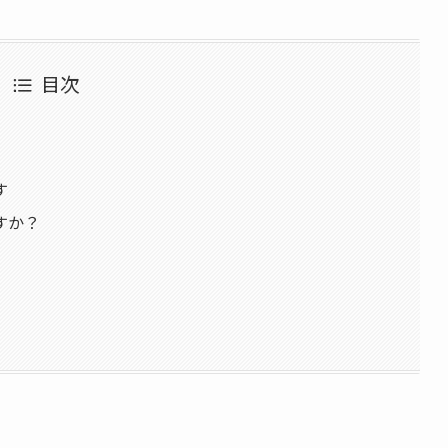
目次
す
すか？