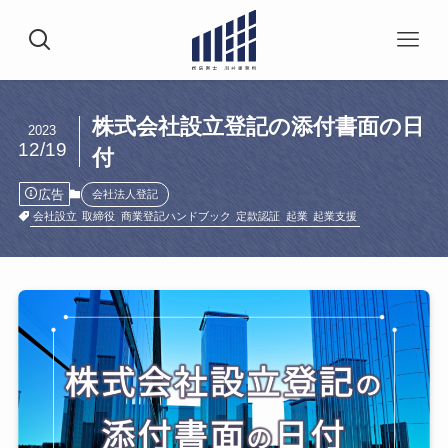
株式会社設立登記の添付書面の日
2023
12/19
付
広告
会社法人登記
会社設立
取締役
商業登記ハンドブック
定款認証
起業
起業支援