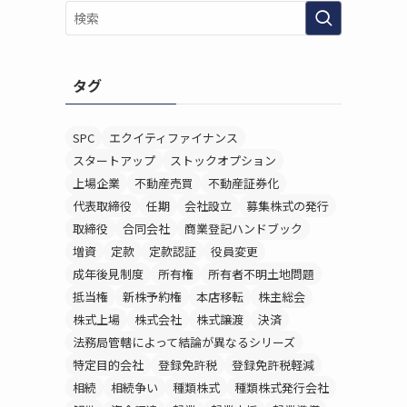
タグ
SPC
エクイティファイナンス
スタートアップ
ストックオプション
上場企業
不動産売買
不動産証券化
代表取締役
任期
会社設立
募集株式の発行
取締役
合同会社
商業登記ハンドブック
増資
定款
定款認証
役員変更
成年後見制度
所有権
所有者不明土地問題
抵当権
新株予約権
本店移転
株主総会
株式上場
株式会社
株式譲渡
決済
法務局管轄によって結論が異なるシリーズ
特定目的会社
登録免許税
登録免許税軽減
相続
相続争い
種類株式
種類株式発行会社