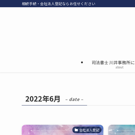
相続手続・会社法人登記ならお任せください
司法書士 川井事務所
about
2022年6月
– date –
会社法人登記