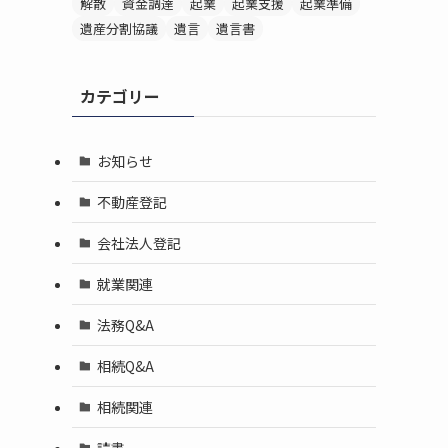
解散
資金調達
起業
起業支援
起業準備
遺産分割協議
遺言
遺言書
カテゴリー
お知らせ
不動産登記
会社法人登記
就業関連
法務Q&A
相続Q&A
相続関連
読書