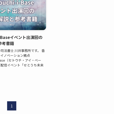
-i-Baseイベント出演回の
参考書籍
司法書士 川井事務所です。 香
ンイノベーション拠点
-i-Base（セトウチ・アイ・ベー
ブ配信イベント「せとうち未来
1