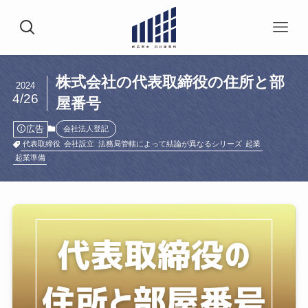
株式会社の代表取締役の住所と部
2024
4/26
屋番号
広告
会社法人登記
代表取締役
会社設立
法務局管轄によって結論が異なるシリーズ
起業
起業準備