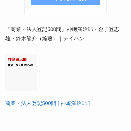
『商業・法人登記500問』神﨑満治郎・金子登志
雄・鈴木龍介（編著）｜テイハン
商業・法人登記500問 [ 神崎満治郎 ]