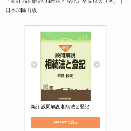
『新訂 設問解説 相続法と登記』幸良秋夫（著）｜
日本加除出版
新訂 設問解説 相続法と登記
Amazonで見る