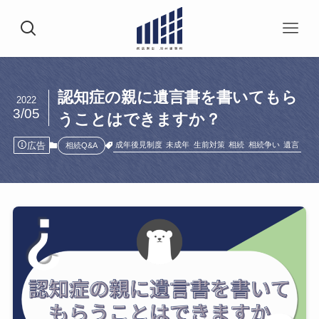
認知症の親に遺言書を書いてもら
2022
3/05
うことはできますか？
広告
成年後見制度
未成年
生前対策
相続
相続争い
遺言
相続Q&A