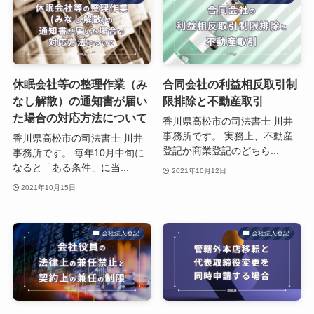
休眠会社等の整理作業（み
合同会社の利益相反取引制
なし解散）の通知書が届い
限排除と不動産取引
た場合の対応方法について
香川県高松市の司法書士 川井
事務所です。 実務上、不動産
香川県高松市の司法書士 川井
登記か商業登記のどちら...
事務所です。 毎年10月中旬に
なると「ある条件」に当...
2021年10月12日
2021年10月15日
会社法人登記
会社法人登記