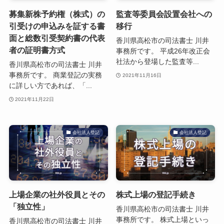
募集新株予約権（株式）の
監査等委員会設置会社への
引受けの申込みを証する書
移行
面と総数引受契約書の代表
香川県高松市の司法書士 川井
者の証明書方式
事務所です。 平成26年改正会
社法から登場した監査等...
香川県高松市の司法書士 川井
事務所です。 商業登記の実務
2021年11月16日
に詳しい方であれば、「...
2021年11月22日
会社法人登記
会社法人登記
上場企業の社外役員とその
株式上場の登記手続き
「独立性」
香川県高松市の司法書士 川井
事務所です。 株式上場といっ
香川県高松市の司法書士 川井