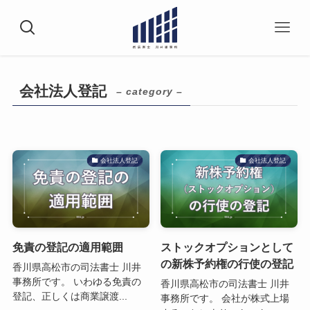
会社法人登記
– category –
会社法人登記
会社法人登記
免責の登記の適用範囲
ストックオプションとして
の新株予約権の行使の登記
香川県高松市の司法書士 川井
事務所です。 いわゆる免責の
香川県高松市の司法書士 川井
登記、正しくは商業譲渡...
事務所です。 会社が株式上場