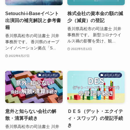
Setouchi-i-Baseイベント
株式会社の資本金の額の減
出演回の補充解説と参考書
少（減資）の登記
籍
香川県高松市の司法書士 川井
事務所です。 新型コロナウイ
香川県高松市の司法書士 川井
ルス禍の影響を受け、観...
事務所です。 香川県のオープ
ンイノベーション拠点「S...
2022年5月12日
2022年6月27日
会社法人登記
会社法人登記
意外と知らない会社の解
ＤＥＳ（デット・エクイテ
散・清算手続き
ィ・スワップ）の登記手続
き
香川県高松市の司法書士 川井