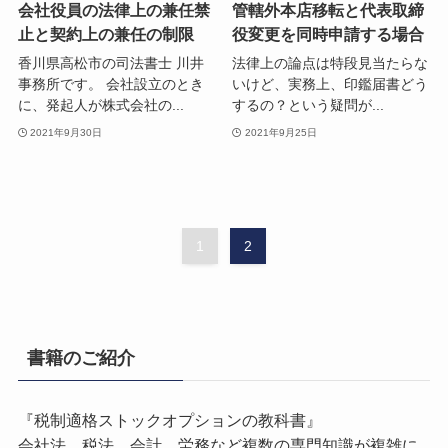
会社役員の法律上の兼任禁
管轄外本店移転と代表取締
止と契約上の兼任の制限
役変更を同時申請する場合
香川県高松市の司法書士 川井
法律上の論点は特段見当たらな
事務所です。 会社設立のとき
いけど、実務上、印鑑届書どう
に、発起人が株式会社の...
するの？という疑問が...
2021年9月30日
2021年9月25日
1
2
書籍のご紹介
『税制適格ストックオプションの教科書』
会社法、税法、会計、労務など複数の専門知識が複雑に