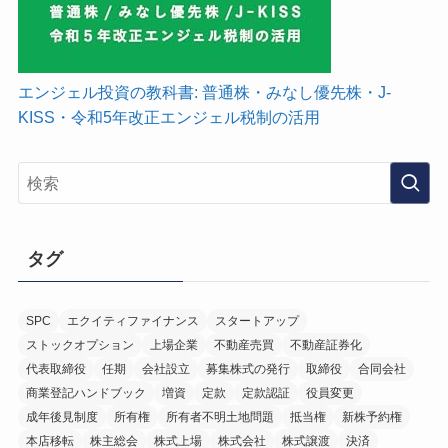
エンジェル投資の教科書: 普通株・みなし優先株・J-
KISS・令和5年改正エンジェル税制の活用
タグ
SPC
エクイティファイナンス
スタートアップ
ストックオプション
上場企業
不動産売買
不動産証券化
代表取締役
任期
会社設立
募集株式の発行
取締役
合同会社
商業登記ハンドブック
増資
定款
定款認証
役員変更
成年後見制度
所有権
所有者不明土地問題
抵当権
新株予約権
本店移転
株主総会
株式上場
株式会社
株式譲渡
決済