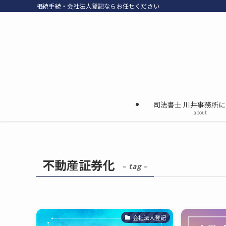
相続手続・会社法人登記ならお任せください
司法書士 川井事務所
about
不動産証券化
– tag –
会社法人登記