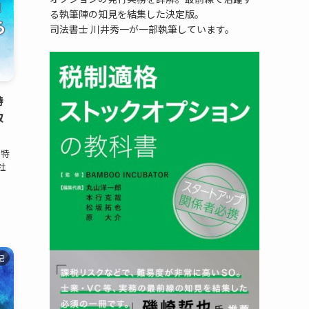
る執筆陣の知見を結集した決定版。
司法書士 川井秀一が一部執筆しています。
特
取
 特
社
記