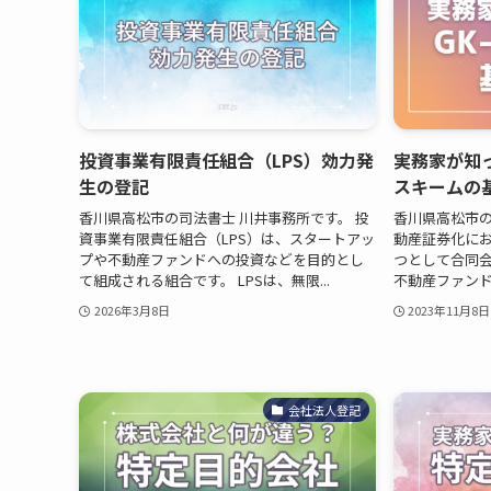
投資事業有限責任組合（LPS）効力発
実務家が知
生の登記
スキームの
香川県高松市の司法書士 川井事務所です。 投
香川県高松市の
資事業有限責任組合（LPS）は、スタートアッ
動産証券化に
プや不動産ファンドへの投資などを目的とし
つとして合同会社
て組成される組合です。 LPSは、無限...
不動産ファンドと
2026年3月8日
2023年11月8日
会社法人登記