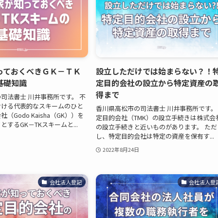
っておくべきＧＫ－ＴＫ
設立しただけでは始まらない？！
基礎知識
定目的会社の設立から特定資産の
得まで
司法書士 川井事務所です。 不
おける代表的なスキームのひと
香川県高松市の司法書士 川井事務所です。
（Godo Kaisha（GK））を
定目的会社（TMK）の設立手続きは株式会
するGK－TKスキームと...
の設立手続きと近いものがあります。 ただ
し、特定目的会社は特定の資産を保有す...
2022年8月24日
会社法人登記
会社法人登