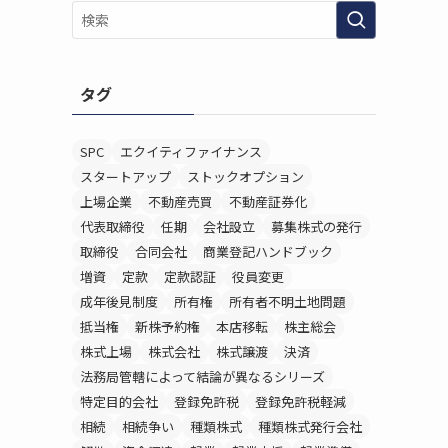
タグ
SPC
エクイティファイナンス
スタートアップ
ストックオプション
上場企業
不動産売買
不動産証券化
代表取締役
任期
会社設立
募集株式の発行
取締役
合同会社
商業登記ハンドブック
増資
定款
定款認証
役員変更
成年後見制度
所有権
所有者不明土地問題
抵当権
新株予約権
本店移転
株主総会
株式上場
株式会社
株式譲渡
決済
法務局管轄によって結論が異なるシリーズ
特定目的会社
登録免許税
登録免許税軽減
相続
相続争い
種類株式
種類株式発行会社