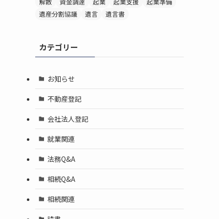
解散
資金調達
起業
起業支援
起業準備
遺産分割協議
遺言
遺言書
カテゴリー
お知らせ
不動産登記
会社法人登記
就業関連
法務Q&A
相続Q&A
相続関連
読書