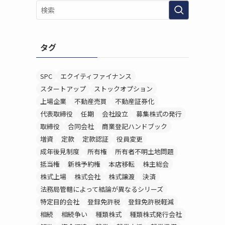
タグ
SPC
エクイティファイナンス
スタートアップ
ストックオプション
上場企業
不動産売買
不動産証券化
代表取締役
任期
会社設立
募集株式の発行
取締役
合同会社
商業登記ハンドブック
増資
定款
定款認証
役員変更
成年後見制度
所有権
所有者不明土地問題
抵当権
新株予約権
本店移転
株主総会
株式上場
株式会社
株式譲渡
決済
法務局管轄によって結論が異なるシリーズ
特定目的会社
登録免許税
登録免許税軽減
相続
相続争い
種類株式
種類株式発行会社