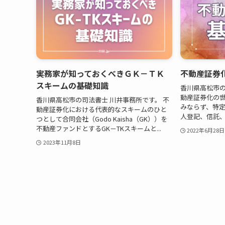
実務家が知っておくべきＧＫ－ＴＫ
不動産証券
スキームの基礎知識
香川県高松市の
動産証券化の
香川県高松市の司法書士 川井事務所です。 不
みならず、特定
動産証券化における代表的なスキームのひと
人登記、信託、
つとして合同会社（Godo Kaisha（GK））を
不動産ファンドとするGK－TKスキームと...
2022年6月28日
2023年11月8日