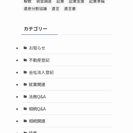
解散
資金調達
起業
起業支援
起業準備
遺産分割協議
遺言
遺言書
カテゴリー
お知らせ
不動産登記
会社法人登記
就業関連
法務Q&A
相続Q&A
相続関連
読書