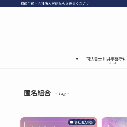
相続手続・会社法人登記ならお任せください
司法書士 川井事務所
about
匿名組合
– tag –
会社法人登記